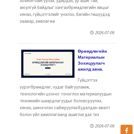
зохион байгуулах, удирдах, үр ашигтай,
аюулгүй байдлыг хангахӨрөмдлөгийн явцыг
хянах, гүйцэтгэлийг үнэлэх, багийн гишүүдэд
заавар, зөвлөгөө
2026-07-09
Өрөмдлөгийн
Материалын
Зохицуулагч
ажилд авна.
Гүйцэтгэх
үүрэгӨрөмдлөг, худаг байгууламж,
технологийн цооног тоноглох материалуудын
техникийн шаардлагуудыг боловсруулах,
хянах, шинэчлэн сайжруулахХудалдан авалт
болон үйл ажиллагаанд ашиглагдах тех
2026-07-09