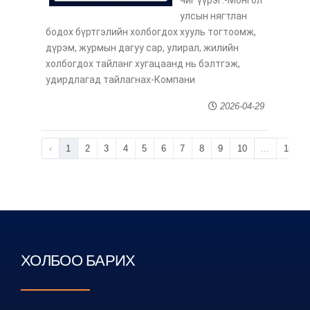
чиг үүрэг:-Монгол
улсын нягтлан
бодох бүртгэлийн холбогдох хууль тогтоомж,
дүрэм, журмын дагуу сар, улирал, жилийн
холбогдох тайланг хугацаанд нь бэлтгэж,
удирдлагад тайлагнах-Компани
2026-04-29
‹
1
2
3
4
5
6
7
8
9
10
...
15
ХОЛБОО БАРИХ