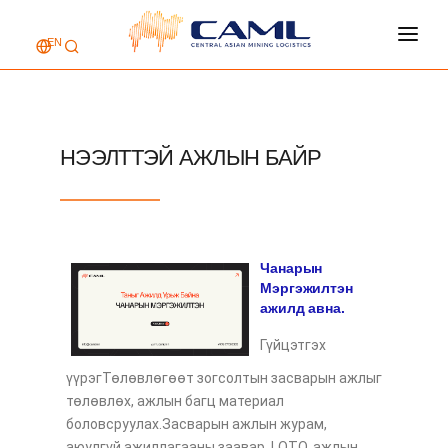
EN
НҮҮР ХУУДАС
КОМПАНИЙ ТУХАЙ
ҮЙЛЧИЛГЭЭ
НЭЭЛТТЭЙ АЖЛЫН БАЙР
АЖЛЫН БАЙР
ХОЛБОО БАРИХ
Чанарын
Мэргэжилтэн
ажилд авна.
Гүйцэтгэх
үүрэгТөлөвлөгөөт зогсолтын засварын ажлыг
төлөвлөх, ажлын багц материал
боловсруулах.Засварын ажлын журам,
аюулгүй ажиллагааны заавар, LOTO, ажлын