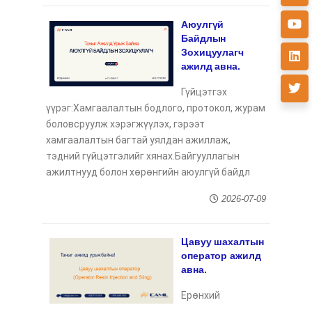
Аюулгүй
Байдлын
Зохицуулагч
ажилд авна.
Гүйцэтгэх
үүрэг:Хамгаалалтын бодлого, протокол, журам
боловсруулж хэрэгжүүлэх, гэрээт
хамгаалалтын багтай уялдан ажиллаж,
тэдний гүйцэтгэлийг хянах.Байгууллагын
ажилтнууд болон хөрөнгийн аюулгүй байдл
2026-07-09
Цавуу шахалтын
оператор ажилд
авна.
Ерөнхий