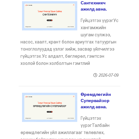
Сантехникч
ажилд авна.
Гүйцэтгэх үүрэгУс
хангамжийн
шугам сүлжээ,
насос, хаалт, крант болон ариутгах татуургын
тоноглолуудад үзлэг хийж, засвар үйлчилгээ
гүйцэтгэх.Ус алдалт, бөглөрөл, гэмтсэн
хоолой болон холболтын гэмтлий
2026-07-09
Өрөмдлөгийн
Супервайзор
ажилд авна.
Гүйцэтгэх
үүрэгТалбайн
өрөмдлөгийн үйл ажиллагааг төлөвлөх,