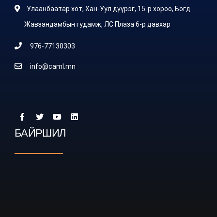
Улаанбаатар хот, Хан-Уул дүүрэг, 15-р хороо, Богд
Жавзандамбын гудамж, ЛС Плаза 6-р давхар
976-77130303
info@caml.mn
БАЙРШИЛ