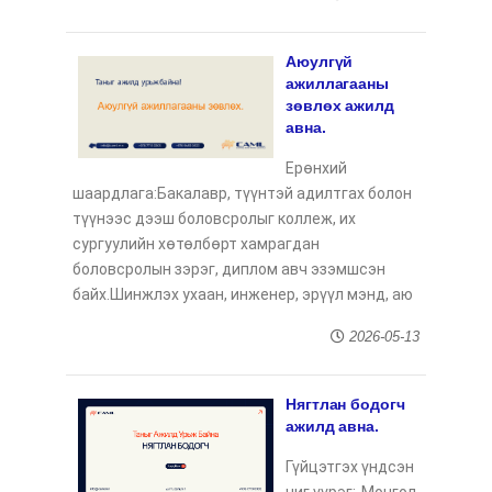
Аюулгүй
ажиллагааны
зөвлөх ажилд
авна.
Ерөнхий
шаардлага:Бакалавр, түүнтэй адилтгах болон
түүнээс дээш боловсролыг коллеж, их
сургуулийн хөтөлбөрт хамрагдан
боловсролын зэрэг, диплом авч эзэмшсэн
байх.Шинжлэх ухаан, инженер, эрүүл мэнд, аю
2026-05-13
Нягтлан бодогч
ажилд авна.
Гүйцэтгэх үндсэн