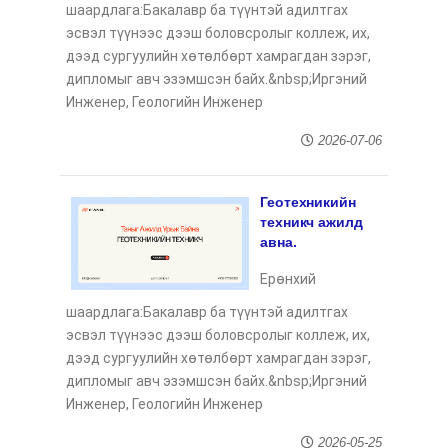
шаардлага:Бакалавр ба түүнтэй адилтгах
эсвэл түүнээс дээш боловсролыг коллеж, их,
дээд сургуулийн хөтөлбөрт хамрагдан зэрэг,
дипломыг авч эзэмшсэн байх.&nbsp;Иргэний
Инженер, Геологийн Инженер
2026-07-06
Геотехникийн
техникч ажилд
авна.
Ерөнхий
шаардлага:Бакалавр ба түүнтэй адилтгах
эсвэл түүнээс дээш боловсролыг коллеж, их,
дээд сургуулийн хөтөлбөрт хамрагдан зэрэг,
дипломыг авч эзэмшсэн байх.&nbsp;Иргэний
Инженер, Геологийн Инженер
2026-05-25