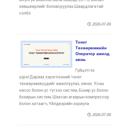
зөвшөөрлийг боловсруулах.Шаардлагатай
сэлбэ
2026-07-09
Тоног
Төхөөрөмжийн
Оператор ажилд
авна.
Гүйцэтгэх
үүрэгДараах хэрэглээний тоног
төхөөрөмжүүдийг ажиллуулах, хянах: Усны
насос болон ус түгээх систем, Бохир ус болон
бохирын систем, Шахсан агаарын компрессор
болон хатаагч, Үйлдвэрийн зориула
2026-07-09