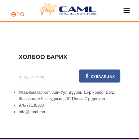
EN
НҮҮР ХУУДАС
КОМПАНИЙ ТУХАЙ
ҮЙЛЧИЛГЭЭ
ХОЛБОО БАРИХ
АЖЛЫН БАЙР
ХОЛБОО БАРИХ
ХУВААЛЦАХ
2022-11-08
Улаанбаатар хот, Хан-Уул дүүрэг, 15-р хороо, Богд
Жавзандамбын гудамж, ЛС Плаза 7-р давхар.
976-77130303
Info@caml.mn