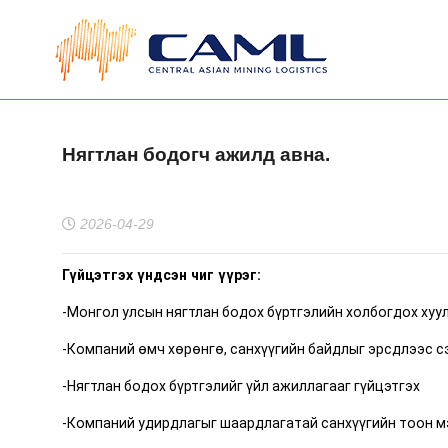
Нягтлан бодогч ажилд авна.
2026-04-29
Гүйцэтгэх үндсэн чиг үүрэг:
-Монгол улсын нягтлан бодох бүртгэлийн холбогдох хуул
-Компаний өмч хөрөнгө, санхүүгийн байдлыг эрсдлээс сэ
-Нягтлан бодох бүртгэлийг үйл ажиллагааг гүйцэтгэх
-Компаний удирдлагыг шаардлагатай санхүүгийн тоон м