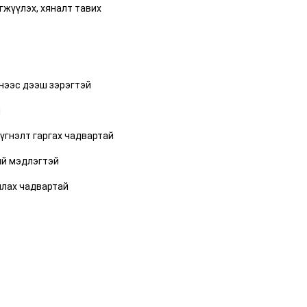
гжүүлэх, хяналт тавих
үнээс дээш зэрэгтэй
й
үгнэлт гаргах чадвартай
ий мэдлэгтэй
ллах чадвартай