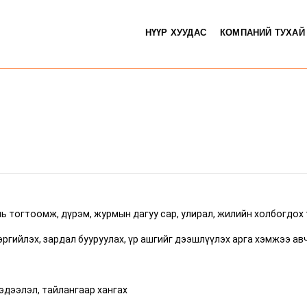
НҮҮР ХУУДАС
КОМПАНИЙ ТУХАЙ
ь тогтоомж, дүрэм, журмын дагуу сар, улирал, жилийн холбогдох 
ргийлэх, зардал бууруулах, үр ашгийг дээшлүүлэх арга хэмжээ ав
эдээлэл, тайлангаар хангах