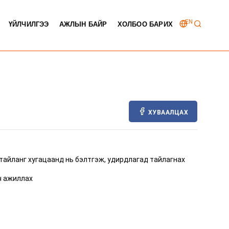
EN
ҮЙЛЧИЛГЭЭ
АЖЛЫН БАЙР
ХОЛБОО БАРИХ
ХУВААЛЦАХ
тайланг хугацаанд нь бэлтгэж, удирдлагад тайлагнах
ч ажиллах