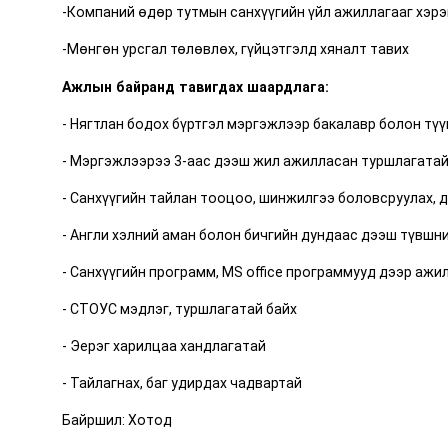
-Компаний өдөр тутмын санхүүгийн үйл ажиллагааг хэрэ
-Мөнгөн урсгал төлөвлөх, гүйцэтгэлд хяналт тавих
Ажлын байранд тавигдах шаардлага:
- Нягтлан бодох бүртгэл мэргэжлээр бакалавр болон тү
- Мэргэжлээрээ 3-аас дээш жил ажилласан туршлагата
- Санхүүгийн тайлан тооцоо, шинжилгээ боловсруулах, д
- Англи хэлний аман болон бичгийн дундаас дээш түвшн
- Санхүүгийн программ, MS office программууд дээр ажи
- СТОУС мэдлэг, туршлагатай байх
- Эерэг харилцаа хандлагатай
- Тайлагнах, баг удирдах чадвартай
Байршил: Хотод