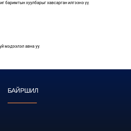
чиг баримтын хуулбарыг хавсарган илгээнэ үү.
й мэдээлэл авна уу.
БАЙРШИЛ