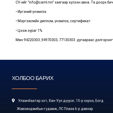
CV-ийг "info@caml.mn" хаягаар хүлээн авна. Та доорх би
• Иргэний үнэмлэх
• Мэргэжлийн диплом, үнэмлэх, сертификат
• Цээж зураг 1%
Мөн 94220303 ,94970303, 77130303 дугаараас дэлгэрэнгү
ХОЛБОО БАРИХ
Улаанбаатар хот, Хан-Уул дүүрэг, 15-р хороо, Богд
Жавзандамбын гудамж, ЛС Плаза 6-р давхар