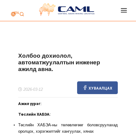
EN
НҮҮР ХУУДАС
КОМПАНИЙ ТУХАЙ
ҮЙЛЧИЛГЭЭ
Холбоо дохиолол,
АЖЛЫН БАЙР
автоматжуулалтын инженер
ажилд авна.
ХОЛБОО БАРИХ
ХУВААЛЦАХ
2026-03-12
Ажил үүрэг:
Төслийн ХАБЭА:
Төслийн ХАБЭА-ны төлөвлөгөөг боловсруулахад
оролцох, хэрэгжилтийг хангуулах, хянах