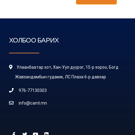
ХОЛБОО БАРИХ
Улаанбаатар хот, Хан-Уул дүүрэг, 15-р хороо, Богд
Жавзандамбын гудамж, ЛС Плаза 6-р давхар
976-77130303
info@caml.mn