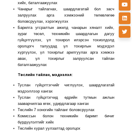
хийх, баталгаажуулах
Чанарыг тайлагнах, шаардлагатай бол засч
залруулах арга хэмжээний төлөвлөгөө
боловсруулах, хэрэгжүүлэх
Барилга угсралтын ажилд чанарын хяналт хийх,
зураг төсөл, техникийн шаардлагын дагуу
гүйцэтгүүлэх, үл тохирол илэрсэн тохиолдолд
оролцогч талуудад үл тохирлын мэдэгдэл
хүргүүлэх, үл тохирлыг арилгуулах арга хэмжээ
авах, үл тохирлыг залруулсан тайлан
баталгаажуулах
Төслийн тайлан, мэдээлэл:
Туслан гүйцэтгэгчийг чиглүүлэх, шаардлагатай
мэдээллээр хангах
Туслан гүйцэтэгчид өдрийн тутмын ажлын
зааварчилгаа өгөх, удирдлагаар хангах
Төслийн 7 хоногийн тайланг боловсруулах
Комиссын болон техникийн баримт бичиг
бүрдүүлэлтийг хийх
Төслийн хурал уулзалтад оролцох