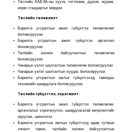
Төслийн ХАБЭА-ны хууль тогтоомж, дүрэм, журам,
норм стандартыг мөрдөх
Төслийн төлөвлөлт:
Барилга угсралтын ажил гүйцэтгэх төлөвлөгөөг
боловсруулах
Барилга угсралтын ажил гүйцэтгэх аргачлал
боловсруулах
Талбайн зохион байгуулалтын төлөвлөгөө
боловсруулах
Чанарын үзлэг шалгалтын төлөвлөгөө боловсруулах
Чанарын үзлэг шалгалтын хуудас болосвруулах
Барилга угсралтын ажлыг гүйцэтгэхэд тавигдах
техникийн шаардлага боловсруулах
Төслийн гүйцэтгэл, хэрэгжилт:
Барилга угсралтын ажил гүйцэтгэх төлөвлөгөө,
аргачлалыг хэрэгжүүлэх, шаардлагатай өөчрлөлтийг
оруулах, шинэчлэх
Барилга угсралтын ажлын гүйцэтгэлд өдөр тутмын
хяналт тавих, талбайн зохион байгуулалтын