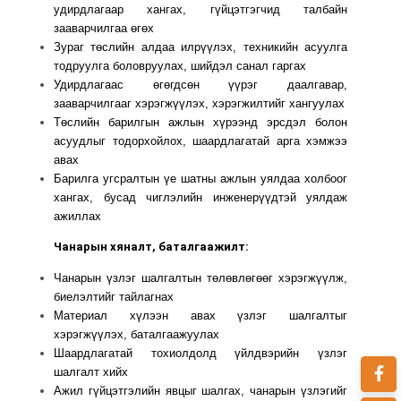
удирдлагаар хангах, гүйцэтгэгчид талбайн
зааварчилгаа өгөх
Зураг төслийн алдаа илрүүлэх, техникийн асуулга
тодруулга боловруулах, шийдэл санал гаргах
Удирдлагаас өгөгдсөн үүрэг даалгавар,
зааварчилгааг хэрэгжүүлэх, хэрэгжилтийг хангуулах
Төслийн барилгын ажлын хүрээнд эрсдэл болон
асуудлыг тодорхойлох, шаардлагатай арга хэмжээ
авах
Барилга угсралтын үе шатны ажлын уялдаа холбоог
хангах, бусад чиглэлийн инженерүүдтэй уялдаж
ажиллах
Чанарын хяналт, баталгаажилт:
Чанарын үзлэг шалгалтын төлөвлөгөөг хэрэгжүүлж,
биелэлтийг тайлагнах
Материал хүлээн авах үзлэг шалгалтыг
хэрэгжүүлэх, баталгаажуулах
Шаардлагатай тохиолдолд үйлдвэрийн үзлэг
шалгалт хийх
Ажил гүйцэтгэлийн явцыг шалгах, чанарын үзлэгийг