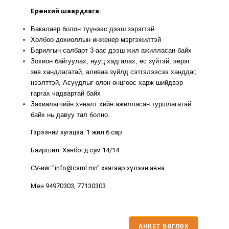
Ерөнхий шаардлага:
Бакалавр болон түүнээс дээш зэрэгтэй
Холбоо дохиоллын инженер мэргэжилтэй
Барилгын салбарт 3-аас дээш жил ажилласан байх
Зохион байгуулах, нууц хадгалах, ёс зүйтэй, эерэг
зөв хандлагатай, аливаа зүйлд сэтгэлээсээ ханддаг,
нээлттэй, Асуудлыг олон өнцгөөс харж шийдвэр
гаргах чадвартай байх
Захиалагчийн хяналт хийн ажилласан туршлагатай
байх нь давуу тал болно.
Гэрээний хугацаа: 1 жил 6 сар
Байршил: Ханбогд сум 14/14
CV-ийг "info@caml.mn" хаягаар хүлээн авна.
Мөн 94970303, 77130303
АНКЕТ БӨГЛӨХ